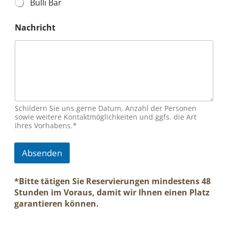
Bulli Bar
a
g
e
Nachricht
R
e
s
e
r
v
i
e
Schildern Sie uns gerne Datum, Anzahl der Personen
r
sowie weitere Kontaktmöglichkeiten und ggfs. die Art
u
Ihres Vorhabens.*
n
g
s
Absenden
a
n
f
*Bitte tätigen Sie Reservierungen mindestens 48
r
Stunden im Voraus, damit wir Ihnen einen Platz
a
garantieren können.
g
e
N