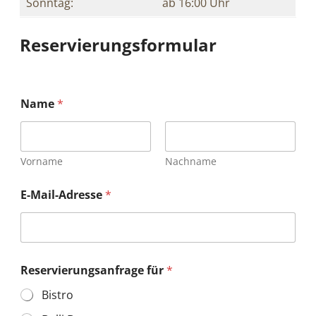
Sonntag:
ab 16:00 Uhr
Reservierungsformular
R
Name
*
e
s
e
r
v
Vorname
Nachname
i
e
E-Mail-Adresse
*
r
u
n
g
s
a
Reservierungsanfrage für
*
n
f
Bistro
r